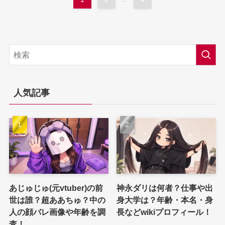
人気記事
あじゅじゅ(元vtuber)の前
神永ダリは何者？仕事や出
世は誰？超ああちゅ？中の
身大学は？年齢・本名・身
人の顔バレ画像や年齢を調
長などwikiプロフィール！
査！