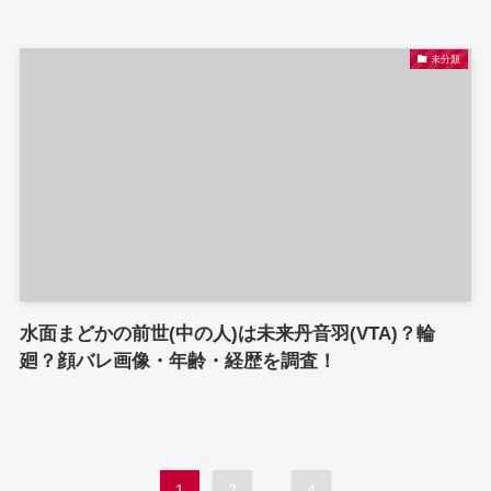
未分類
水面まどかの前世(中の人)は未来丹音羽(VTA)？輪
廻？顔バレ画像・年齢・経歴を調査！
1
2
...
4