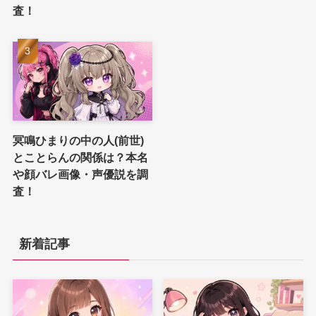
査！
冥鳴ひまりの中の人(前世)
とことらんの関係は？本名
や顔バレ画像・声優説を調
査！
新着記事