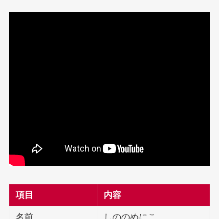
項目
内容
名前
しののめにこ